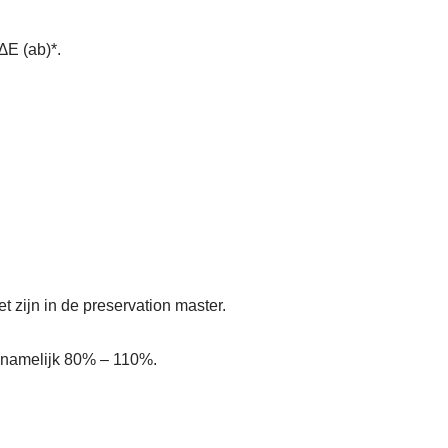
∆E (ab)*.
t zijn in de preservation master.
e, namelijk 80% – 110%.