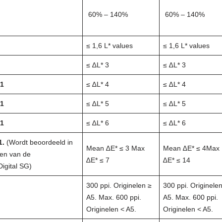
60% – 140%
60% – 140%
≤ 1,6 L* values
≤ 1,6 L* values
≤ ∆L* 3
≤ ∆L* 3
=1
≤ ∆L* 4
≤ ∆L* 4
=1
≤ ∆L* 5
≤ ∆L* 5
=1
≤ ∆L* 6
≤ ∆L* 6
1.
(Wordt beoordeeld in
Mean ∆E* ≤ 3 Max
Mean ∆E* ≤ 4Max
ken van de
∆E* ≤ 7
∆E* ≤ 14
igital SG)
300 ppi. Originelen ≥
300 ppi. Originele
A5. Max. 600 ppi.
A5. Max. 600 ppi.
Originelen < A5.
Originelen < A5.