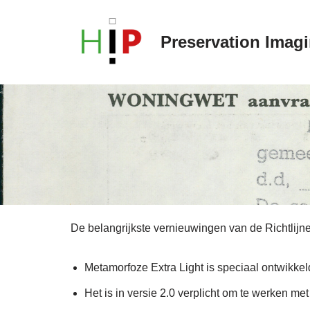
Preservation Imag
Ga
naar
de
inhoud
De belangrijkste vernieuwingen van de Richtlijne
Metamorfoze Extra Light is speciaal ontwikk
Het is in versie 2.0 verplicht om te werken m