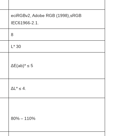
eciRGBv2, Adobe RGB (1998),sRGB
IEC61966-2.1.
8
L* 30
∆E(ab)* ≤ 5
∆L* ≤ 4.
80% – 110%