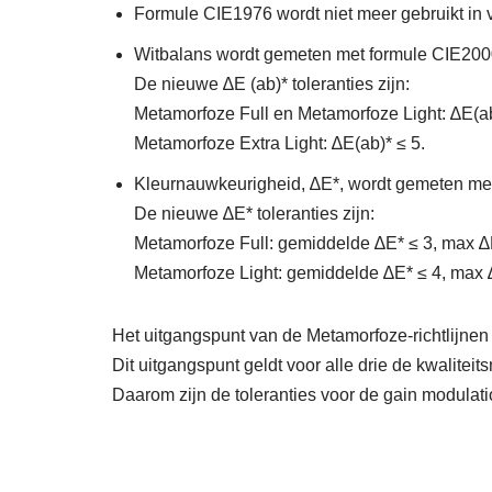
Formule CIE1976 wordt niet meer gebruikt in v
Witbalans wordt gemeten met formule CIE2000 
De nieuwe ∆E (ab)* toleranties zijn:
Metamorfoze Full en Metamorfoze Light: ∆E(ab
Metamorfoze Extra Light: ∆E(ab)* ≤ 5.
Kleurnauwkeurigheid, ∆E*, wordt gemeten me
De nieuwe ∆E* toleranties zijn:
Metamorfoze Full: gemiddelde ∆E* ≤ 3, max ∆
Metamorfoze Light: gemiddelde ∆E* ≤ 4, max 
Het uitgangspunt van de Metamorfoze-richtlijnen is
Dit uitgangspunt geldt voor alle drie de kwalitei
Daarom zijn de toleranties voor de gain modulatio