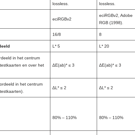
lossless.
lossless.
eciRGBv2, Adobe
eciRGBv2
RGB (1998).
16/8
8
deeld
L* 5
L* 20
deeld in het centrum
testkaarten en over het
∆E(ab)* ≤ 3
∆E(ab)* ≤ 3
rdeeld in het centrum
∆L* ≤ 2
∆L* ≤ 2
testkaarten).
80% – 110%
80% – 110%