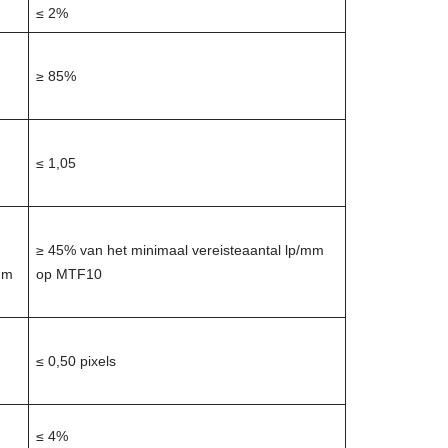
≤ 2%
≥ 85%
≤ 1,05
≥ 45% van het minimaal vereisteaantal lp/mm
mm
op MTF10
≤ 0,50 pixels
≤ 4%