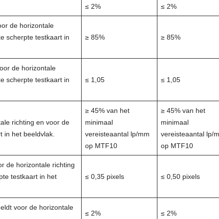
≤ 2%
≤ 2%
or de horizontale
ke scherpte testkaart in
≥ 85%
≥ 85%
oor de horizontale
ke scherpte testkaart in
≤ 1,05
≤ 1,05
≥ 45% van het
≥ 45% van het
ale richting en voor de
minimaal
minimaal
t in het beeldvlak.
vereisteaantal lp/mm
vereisteaantal lp/
op MTF10
op MTF10
r de horizontale richting
pte testkaart in het
≤ 0,35 pixels
≤ 0,50 pixels
eldt voor de horizontale
≤ 2%
≤ 2%