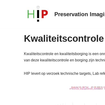
Preservation Imag
Ga
naar
de
inhoud
Kwaliteitscontrole
Kwaliteitscontrole en kwaliteitsborging is een 
van deze kwaliteitscontrole en borging zijn tech
HIP levert op verzoek technische targets, Lab re